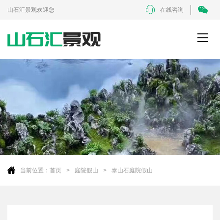
山石汇景观欢迎您
在线咨询
当前位置：
首页
庭院假山
泰山石庭院假山