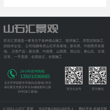
匠石汇景观是一家专注于各种假山施工、驳岸施工、异型定制加工
的技术企业。 公司现拥有房山石开采基地，新乐黑、中国黑开采基
地。 主营产品：新乐黑、中国黑、山西黑、房山石、泰山石、太湖
石等，一手货源，全国送过，全国施工
24小时咨询热线
13501036665
北京市华源苗木市场内(总基地) 河北
省石家庄市新乐市马头铺镇新井公路
官方公众号
官方微信
18号(加工基地)
© 2021 山石汇.景观
京ICP备19041265号-1
网站开发
:
超越无限