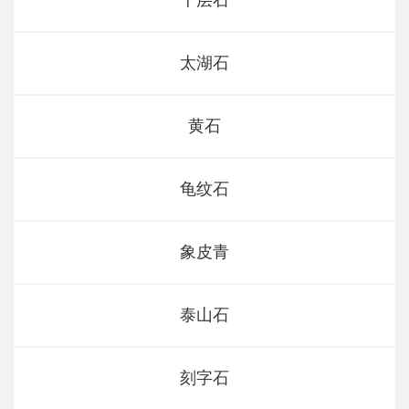
千层石
太湖石
黄石
龟纹石
象皮青
泰山石
刻字石