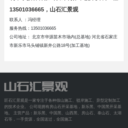
13501036665，山石汇景观
联系人 ：冯经理
服务热线：13501036665
公司地址： 北京市华源苗木市场内(总基地) 河北省石家庄
市新乐市马头铺镇新井公路18号(加工基地)
匠石汇景观是一家专注于各种假山施工、驳岸施工、异型定制加工
的技术企业。 公司现拥有房山石开采基地，新乐黑、中国黑开采基
地。 主营产品：新乐黑、中国黑、山西黑、房山石、泰山石、太湖
石等，一手货源，全国送过，全国施工