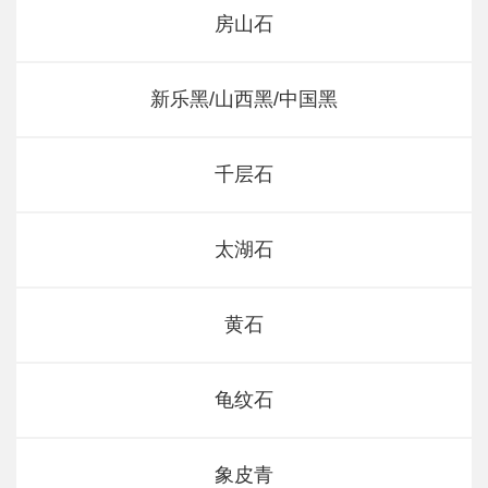
房山石
新乐黑/山西黑/中国黑
千层石
太湖石
黄石
龟纹石
象皮青