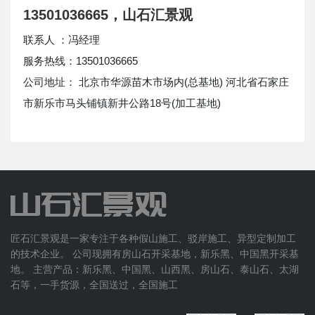
13501036665，山石汇景观
联系人 ：冯经理
服务热线：13501036665
公司地址： 北京市华源苗木市场内(总基地) 河北省石家庄
市新乐市马头铺镇新井公路18号(加工基地)
匠石汇景观是一家专注于各种假山施工、驳岸施工、异型定制加工
的技术企业。 公司现拥有房山石开采基地，新乐黑、中国黑开采基
地。 主营产品：新乐黑、中国黑、山西黑、房山石、泰山石、太湖
石等，一手货源，全国送过，全国施工