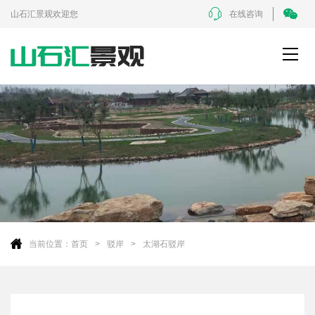
山石汇景观欢迎您
在线咨询
当前位置：
首页
驳岸
太湖石驳岸