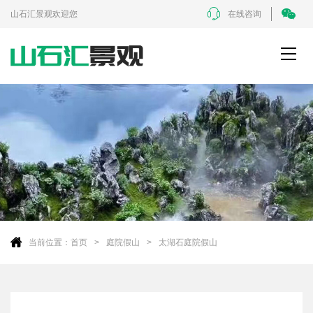
山石汇景观欢迎您
在线咨询
当前位置：
首页
庭院假山
太湖石庭院假山