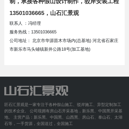
制，承接各种假山设计制作，驳岸安装工程
13501036665，山石汇景观
联系人 ：冯经理
服务热线：13501036665
公司地址： 北京市华源苗木市场内(总基地) 河北省石家庄
市新乐市马头铺镇新井公路18号(加工基地)
匠石汇景观是一家专注于各种假山施工、驳岸施工、异型定制加工
的技术企业。 公司现拥有房山石开采基地，新乐黑、中国黑开采基
地。 主营产品：新乐黑、中国黑、山西黑、房山石、泰山石、太湖
石等，一手货源，全国送过，全国施工