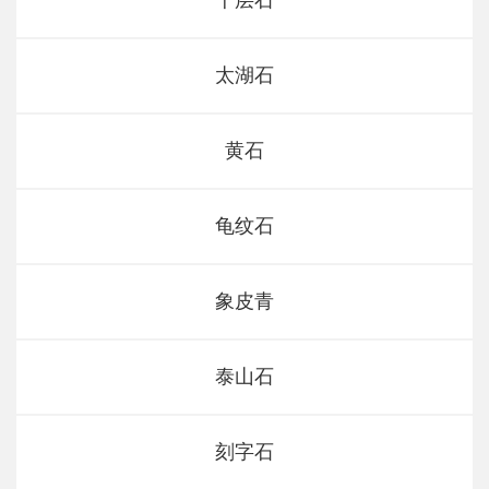
千层石
太湖石
黄石
龟纹石
象皮青
泰山石
刻字石