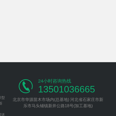
24小时咨询热线
13501036665
异型
北京市华源苗木市场内(总基地) 河北省石家庄市新
新
乐市马头铺镇新井公路18号(加工基地)
、
国送