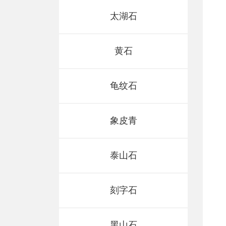
太湖石
黄石
龟纹石
象皮青
泰山石
山西黑庭院假山
新乐黑/山西黑/中国黑
刻字石
黑山石