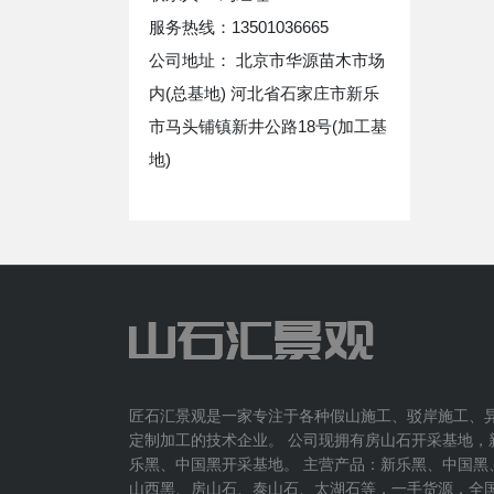
服务热线：13501036665
公司地址： 北京市华源苗木市场
内(总基地) 河北省石家庄市新乐
市马头铺镇新井公路18号(加工基
地)
匠石汇景观是一家专注于各种假山施工、驳岸施工、
定制加工的技术企业。 公司现拥有房山石开采基地，
乐黑、中国黑开采基地。 主营产品：新乐黑、中国黑
山西黑、房山石、泰山石、太湖石等，一手货源，全