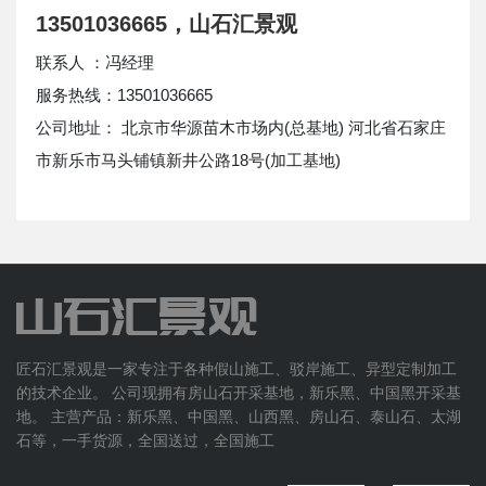
13501036665，山石汇景观
联系人 ：冯经理
服务热线：13501036665
公司地址： 北京市华源苗木市场内(总基地) 河北省石家庄
市新乐市马头铺镇新井公路18号(加工基地)
匠石汇景观是一家专注于各种假山施工、驳岸施工、异型定制加工
的技术企业。 公司现拥有房山石开采基地，新乐黑、中国黑开采基
地。 主营产品：新乐黑、中国黑、山西黑、房山石、泰山石、太湖
石等，一手货源，全国送过，全国施工