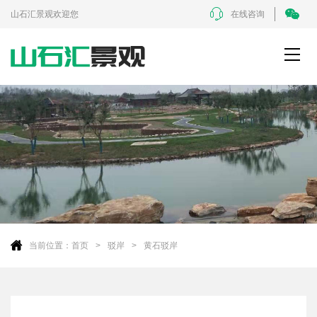
山石汇景观欢迎您
在线咨询
当前位置：
首页
驳岸
黄石驳岸