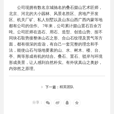
公司现拥有数名京城驰名的叠石掇山艺术匠师，
北京、河北的大小园林、风景名胜区、房地产开发
区、机关厂矿、私人别墅以及山东山西广西内蒙等地
都有公司的佳作。 7年来，公司累计掇山置石百余万
吨。公司匠师在选石、用石、造型、创造山势、按不
同块石取势接整体山石之形、合山石纹理及贯气等方
面，都有很深的造诣，有自己一套完整的理念和手
法，能使山石与场地要素的山、水、树木、楼、台、
亭、阁等形成有机的结合。叠石、置石、驳岸与环境
形成美景，让人感到自然朴实。有外状真山之奥妙，
内弥然之原理。
精英团队
下一篇：
分享：