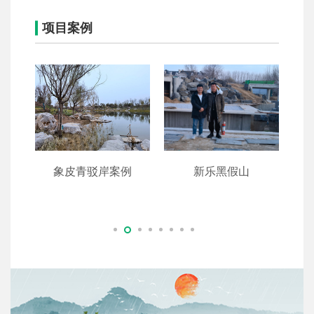
项目案例
西黑
象皮青驳岸案例
新乐黑假山