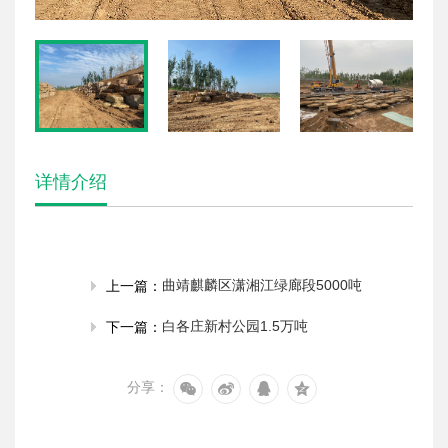
详情介绍
曲靖麒麟区潇湘江绿廊段5000吨
上一篇：
白各庄新村公园1.5万吨
下一篇：
分享：