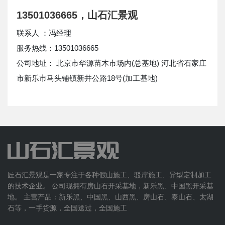
13501036665，山石汇景观
联系人 ：冯经理
服务热线：13501036665
公司地址： 北京市华源苗木市场内(总基地) 河北省石家庄
市新乐市马头铺镇新井公路18号(加工基地)
匠石汇景观是一家专注于各种假山施工、驳岸施工、异型定制加工
的技术企业。 公司现拥有房山石开采基地，新乐黑、中国黑开采基
地。 主营产品：新乐黑、中国黑、山西黑、房山石、泰山石、太湖
石等，一手货源，全国送过，全国施工