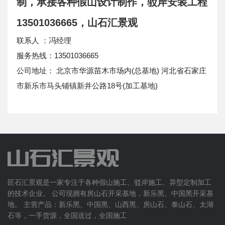
制，承接各种假山设计制作，驳岸安装工程
13501036665，山石汇景观
联系人 ：冯经理
服务热线：13501036665
公司地址： 北京市华源苗木市场内(总基地) 河北省石家庄
市新乐市马头铺镇新井公路18号(加工基地)
匠石汇景观是一家专注于各种假山施工、驳岸施工、异型定制加工
的技术企业。 公司现拥有房山石开采基地，新乐黑、中国黑开采基
地。 主营产品：新乐黑、中国黑、山西黑、房山石、泰山石、太湖
石等，一手货源，全国送过，全国施工