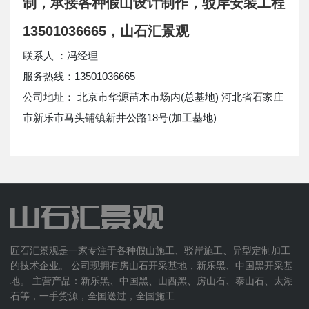
制，承接各种假山设计制作，驳岸安装工程
13501036665，山石汇景观
联系人 ：冯经理
服务热线：13501036665
公司地址： 北京市华源苗木市场内(总基地) 河北省石家庄
市新乐市马头铺镇新井公路18号(加工基地)
匠石汇景观是一家专注于各种假山施工、驳岸施工、异型定制加工
的技术企业。 公司现拥有房山石开采基地，新乐黑、中国黑开采基
地。 主营产品：新乐黑、中国黑、山西黑、房山石、泰山石、太湖
石等，一手货源，全国送过，全国施工