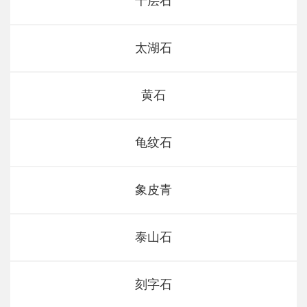
千层石
太湖石
黄石
龟纹石
象皮青
泰山石
刻字石