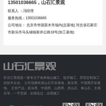
13501036665，山石汇景观
联系人 ：冯经理
服务热线：13501036665
公司地址： 北京市华源苗木市场内(总基地) 河北省石家庄
市新乐市马头铺镇新井公路18号(加工基地)
匠石汇景观是一家专注于各种假山施工、驳岸施工、异型定制加工
的技术企业。 公司现拥有房山石开采基地，新乐黑、中国黑开采基
地。 主营产品：新乐黑、中国黑、山西黑、房山石、泰山石、太湖
石等，一手货源，全国送过，全国施工