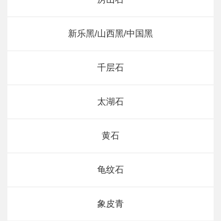
新乐黑/山西黑/中国黑
千层石
太湖石
黄石
龟纹石
象皮青