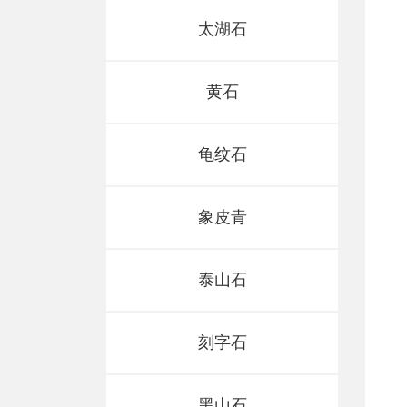
太湖石
黄石
龟纹石
象皮青
泰山石
泰山石
泰山石
刻字石
黑山石