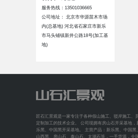
服务热线：13501036665
公司地址： 北京市华源苗木市场
内(总基地) 河北省石家庄市新乐
市马头铺镇新井公路18号(加工基
地)
匠石汇景观是一家专注于各种假山施工、驳岸施工、
定制加工的技术企业。 公司现拥有房山石开采基地，
乐黑、中国黑开采基地。 主营产品：新乐黑、中国黑
山西黑、房山石、泰山石、太湖石等，一手货源，全