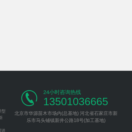
24小时咨询热线
13501036665
异型
北京市华源苗木市场内(总基地) 河北省石家庄市新
新
乐市马头铺镇新井公路18号(加工基地)
、
国送