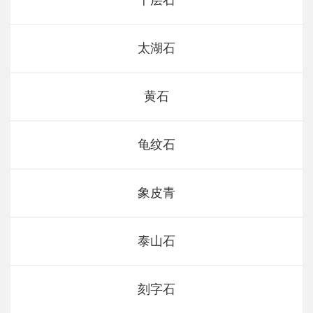
千层石
太湖石
黄石
龟纹石
象皮青
泰山石
刻字石