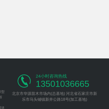
24小时咨询热线
13501036665
异型
北京市华源苗木市场内(总基地) 河北省石家庄市新
新
乐市马头铺镇新井公路18号(加工基地)
、
国送