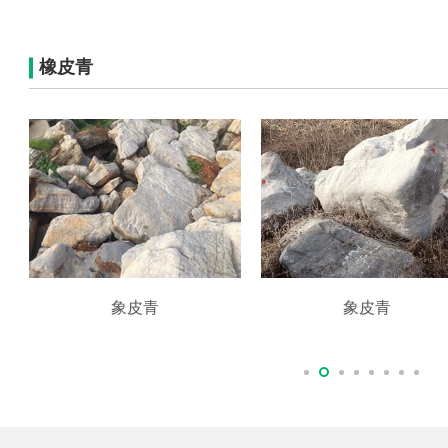
橡皮青
象皮青
象皮青