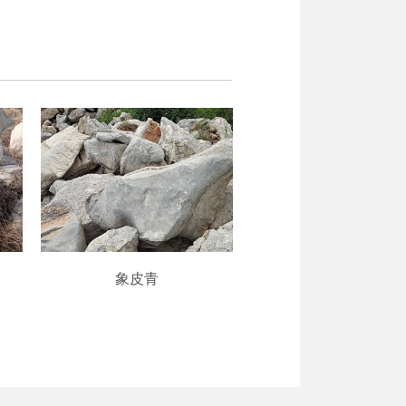
象皮青
象皮青