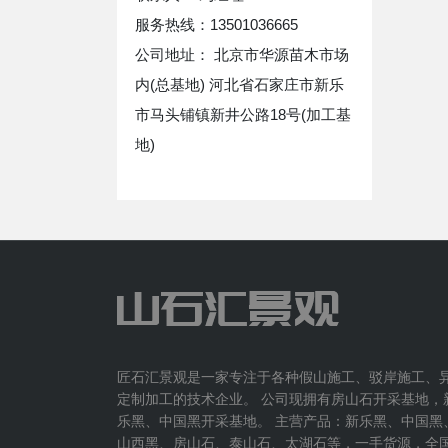
服务热线：13501036665
公司地址： 北京市华源苗木市场
内(总基地) 河北省石家庄市新乐
市马头铺镇新井公路18号(加工基
地)
匠石汇景观是一家专注于各种假山施工、驳岸施工、
定制加工的技术企业。 公司现拥有房山石开采基地，
乐黑、中国黑开采基地。 主营产品：新乐黑、中国黑
山西黑、房山石、泰山石、太湖石等，一手货源，全