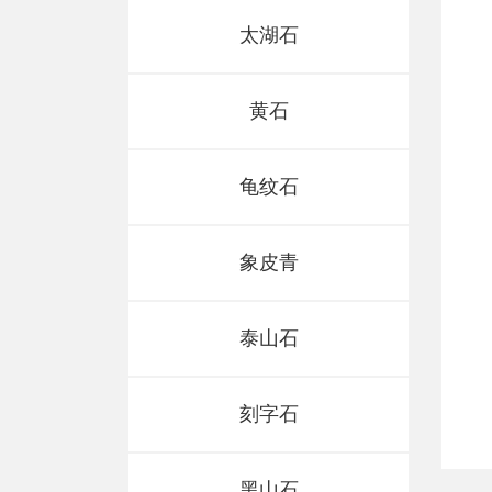
太湖石
黄石
龟纹石
象皮青
泰山石
象皮青
象皮青
刻字石
黑山石