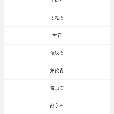
千层石
太湖石
黄石
龟纹石
象皮青
泰山石
刻字石